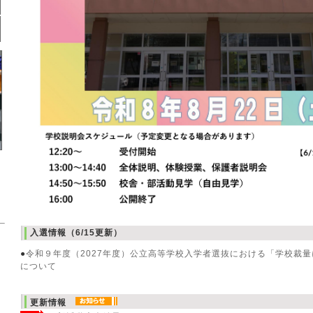
入選情報（6/15更新）
●
令和９年度（2027年度）公立高等学校入学者選抜における「学校裁
について
更新情報