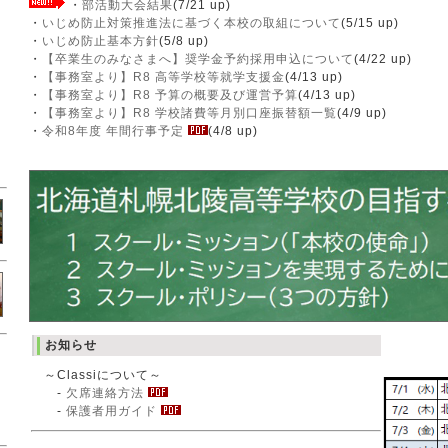
・
部活動大会結果
(7/21 up)
・
いじめ防止対策推進法に基づく本校の取組について
(5/15 up)
・
いじめ防止基本方針
(5/8 up)
・
【卒業生のみなさまへ】奨学金予約採用申込について
(4/22 up)
・
【事務室より】R8 高等学校等就学支援金
(4/13 up)
・
【事務室より】R8 予算の概要及び運営予算
(4/13 up)
・
【事務室より】R8 学校諸費等月別口座振替額一覧
(4/9 up)
・
令和8年度 年間行事予定
(4/8 up)
お知らせ
～Classiについて～
-
欠席連絡方法
-
保護者用ガイド