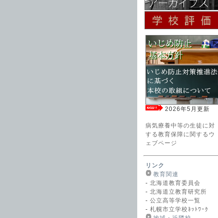
2026年5月更新
病気療養中等の生徒に対
する教育保障に関するウ
ェブページ
リンク
教育関連
-
北海道教育委員会
-
北海道立教育研究所
-
公立高等学校一覧
-
札幌市立学校ﾈｯﾄﾜｰｸ