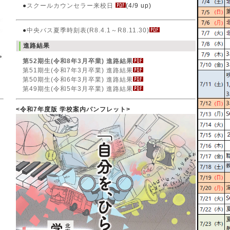
●
スクールカウンセラー来校日
(4/9 up)
●
中央バス夏季時刻表(R8.4.1～R8.11.30)
進路結果
第52期生(令和8年3月卒業) 進路結果
第51期生(令和7年3月卒業) 進路結果
第50期生(令和6年3月卒業) 進路結果
第49期生(令和5年3月卒業) 進路結果
<令和7年度版 学校案内パンフレット>