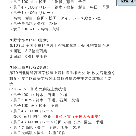
＜男子400mH＞松田 Ｂ決勝、藤田 予選
＜男子4ｘ100ｍリレー＞鈴木・齊藤・杉目・松田 予選
＜男子4ｘ400ｍリレー＞
高橋・杉目・藤田・松田 タイムレース総合25位
＜男子走高跳＞矢作 23位
＜女子100ｍＨ＞髙橋 欠場
▼野球部▼(6/30更新)
第108回 全国高校野球選手権南北海道大会 札幌支部予選
１回戦 8-2啓北商業
２回戦 0-9札幌龍谷
▼陸上部▼(6/22更新)
第79回北海道高等学校陸上競技選手権大会 兼 秩父宮賜盃令
和８年度全国高等学校陸上競技対校選手権大会北海道予選
会
6/16～19 帯広の森陸上競技場
＜男子100m＞鈴木、石川 欠場
＜男子200m＞鈴木 予選、石川 欠場
＜男子400mH＞松田 予選
＜男子4ｘ100mリレー＞
鈴木･石川･園生･齊藤
５位入賞（全国大会出場）
＜男子4ｘ400mリレー＞松田･杉目･矢作･園生 予選
＜男子走高跳＞矢作 予選、園生 欠場
＜男子走幅跳＞園生 決勝10位