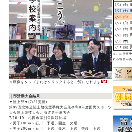
※この行事
れる場合が
※画像をタップまたはクリックするとご覧になれます
部活動大会結果
▼陸上部▼(7/21更新)
第99回北海道陸上競技選手権大会兼令和8年度国民スポーツ
大会陸上競技大会北海道選手選考会
7/18･19 札幌市厚別公園競技場
＜男子100ｍ＞石川 予選、園生 欠場
＜男子200ｍ＞石川 予選、鈴木 予選、齊藤 予選