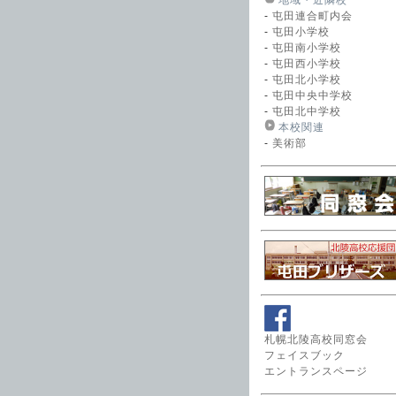
地域・近隣校
-
屯田連合町内会
-
屯田小学校
-
屯田南小学校
-
屯田西小学校
-
屯田北小学校
-
屯田中央中学校
-
屯田北中学校
本校関連
-
美術部
札幌北陵高校同窓会
フェイスブック
エントランスページ