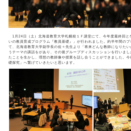
1月24日（土）北海道教育大学札幌校１Ｆ講堂にて、今年度最終回と
いの教員育成プログラム『教員基礎』」が行われました。約半年間のプ
て、北海道教育大学副学長の佐々先生より「将来どんな教師になりたい
うテーマの講話をがあり、その後グループディスカッションを行いまし
たことを生かし、理想の教師像や授業を話し合うことができました。今
礎探究」へ繋げていきたいと思います。